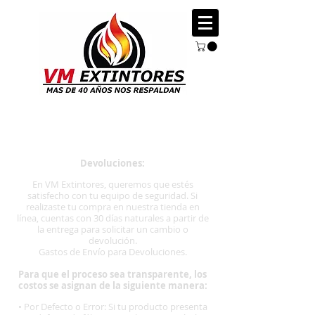
Politicas de devolucion y garantia
Devoluciones:
En VM Extintores, queremos que estés
satisfecho con tu equipo de seguridad. Si
realizaste tu compra en nuestra tienda en
línea, cuentas con 30 días naturales a partir de
la entrega para solicitar un cambio o
devolución.
Gastos de Envío para Devoluciones.
Para que el proceso sea transparente, los
costos se asignan de la siguiente manera:
• Por Defecto o Error: Si tu producto presenta