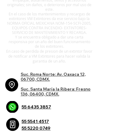
empaque, aditamentos, sellos y accesorios
originales; sin daños, o deterioros por mal uso de
este.
En el caso de los mantenimientos y recargas de
extintores VM Extintores da ese servicio bajo la
NORMA OFICIAL MEXICANA NOM-154-SCFI-2005,
EQUIPOS CONTRA INCENDIO- EXTINTORES-
SERVICIO DE MANTENIMIENTO Y RECARGA.
Y se encuentra obligado a dar una carta
responsiva por un año del buen funcionamiento
de los extintores.
En caso de perdida de presion de un extintor favor
de notificar a VM Extintores para hacer valida la
.
garantia de un año
Suc. Roma Norte: Av. Oaxaca 12,
06700, CDMX.
Suc. Santa María la Ribera: Fresno
136, 06400, CDMX.
55 6435 3857
55 5541 4517
55 5220 0749