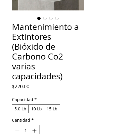
Mantenimiento a
Extintores
(Bióxido de
Carbono Co2
varias
capacidades)
Precio
$220.00
Capacidad
*
5.0 Lb
10 Lb
15 Lb
Cantidad
*