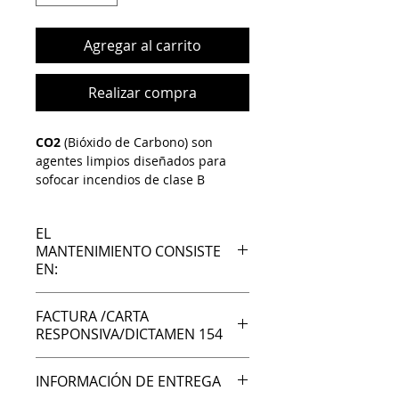
Agregar al carrito
Realizar compra
CO2
(Bióxido de Carbono) son
agentes limpios diseñados para
sofocar incendios de clase B
(líquidos inflamables) y C (equipos
eléctricos) sin dejar residuos.
EL
MANTENIMIENTO CONSISTE
EN:
Revisión del estado físico del
FACTURA /CARTA
cilindro, así como limpieza del
RESPONSIVA/DICTAMEN 154
mismo.
Préstamo de equipo emergente
Una vez recolectados sus
para que no se quede el cliente
INFORMACIÓN DE ENTREGA
extintores recibirá un código QR al
sin ninguna proteccion