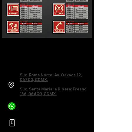
Suc. Roma Norte: Av. Oaxaca 12,
06700, CDMX.
Suc. Santa María la Ribera: Fresno
136, 06400, CDMX.
55 6435 3857
55 5541 4517
55 5220 0749