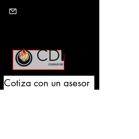
grupovm@hotmail.com
Para servicio en
: Playa del Carmen, Cancun
& Tulum, contacta el
984-134-1909
Cotiza con un asesor
Nombre
*
Teléfono
*
Email
*