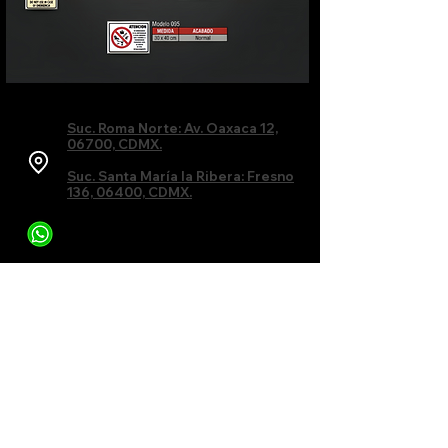
Suc. Roma Norte: Av. Oaxaca 12,
06700, CDMX.
Suc. Santa María la Ribera: Fresno
136, 06400, CDMX.
55 6435 3857
55 5541 4517
55 5220 0749
grupovm@hotmail.com
Para servicio en
: Playa del Carmen, Cancun
& Tulum, contacta el
984-134-1909